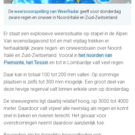
De
weersvoorspelling van WeerRadar
geeft voor donderdag
zware regen en onweer in Noord-Italië en Zuid-Zwitserland.
Er staat een explosieve weerssituatie op stapel in de Alpen.
Van woensdagavond tot en met vrijdag trekken er
herhaaldelijk zware regen- en onweersbuien over Noord-
Italië en Zuid-Zwitserland. Vooral in
het noorden van
Piemonte
,
het Tessin
en tot in Lombardije valt veel regen.
Daar kan in totaal 100 tot 200 mm vallen. Op sommige
plaatsen is zelfs tot 300 mm mogelijk. Een groot deel van
deze hevige regenval valt binnen enkele uren op donderdag.
De sneeuwgrens ligt daarbij relatief hoog, op 3000 tot 4000
meter. Daardoor valt vrijwel alle neerslag als regen en komt
snel in beken en rivieren terecht. Het gevaar voor
overstromingen neemt daardoor aanzienlijk toe.
Bovendien zijn bij dergelijke hoeveelheden ook