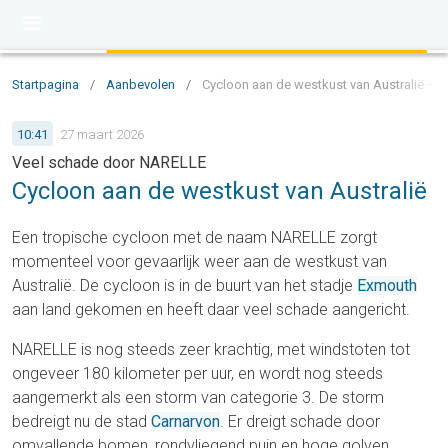
Startpagina
/
Aanbevolen
/
Cycloon aan de westkust van Australië – 
10:41
27 maart 2026
Veel schade door NARELLE
Cycloon aan de westkust van Australië
Een tropische cycloon met de naam NARELLE zorgt
momenteel voor gevaarlijk weer aan de westkust van
Australië. De cycloon is in de buurt van het stadje
Exmouth
aan land gekomen en heeft daar veel schade aangericht.
NARELLE is nog steeds zeer krachtig, met windstoten tot
ongeveer 180 kilometer per uur, en wordt nog steeds
aangemerkt als een storm van categorie 3. De storm
bedreigt nu de stad
Carnarvon
. Er dreigt schade door
omvallende bomen, rondvliegend puin en hoge golven.