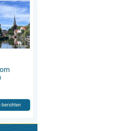
ag 28 juli 2026
 te trekken. Weekendweer. . . donderdag 30 juli 2026
 om
n
e berichten