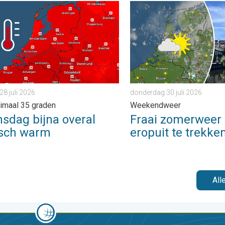
 zaterdag 1 augustus 2026
g bijna overal tropisch warm. Tot maximaal 35 graden. . . dinsd
Fraai zomerweer om eropuit
28 juli 2026
donderdag 30 juli 2026
imaal 35 graden
Weekendweer
sdag bijna overal
Fraai zomerweer
isch warm
eropuit te trekke
All