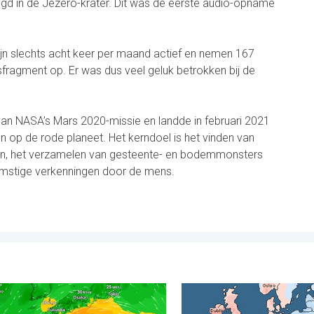
d in de Jezero-krater. Dit was de eerste audio-opname
jn slechts acht keer per maand actief en nemen 167
fragment op. Er was dus veel geluk betrokken bij de
an NASA’s Mars 2020-missie en landde in februari 2021
 op de rode planeet. Het kerndoel is het vinden van
eden, het verzamelen van gesteente- en bodemmonsters
mstige verkenningen door de mens.
 moesson. . . woensdag 29 juli 2026
Dolphin op weg naar Japan. Veel regen en wind. . . woensdag 5
Grote weersverschillen in 