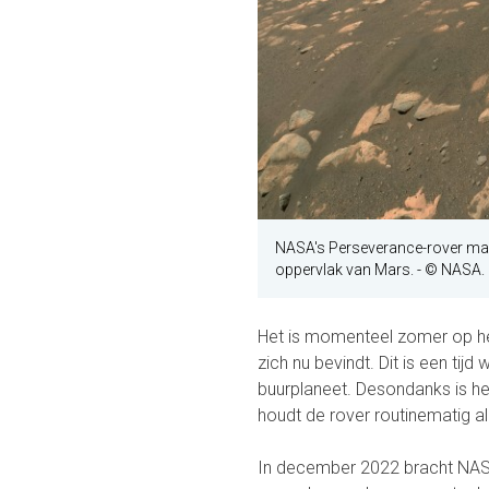
NASA's Perseverance-rover maak
oppervlak van Mars.
- © NASA.
Het is momenteel zomer op he
zich nu bevindt. Dit is een ti
buurplaneet. Desondanks is he
houdt de rover routinematig all
In december 2022 bracht NASA