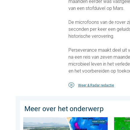
maanden eerder was vastgeleg
van een stofduivel op Mars.
De microfoons van de rover zi
seconden per keer een geluids
historische verovering.
Perseverance maakt deel uit v
na een reis van zeven maanden
microbieel leven in het verl
en het voorbereiden op toeko
Weer & Radar redactie
Meer over het onderwerp
Overstromingen in delen van Azië. Een buitengewone
Tyfoon 