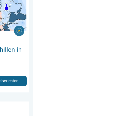
illen in
sberichten