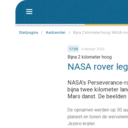
Startpagina
/
Aanbevolen
/
Bijna 2 kilometer hoog: NASA rove
17:39
4 oktober 2023
Bijna 2 kilometer hoog
NASA rover leg
NASA’s Perseverance-ro
bijna twee kilometer la
Mars danst. De beelden zi
De opnamen werden op 30 aug
planeet en tonen de wervelwi
Jezero-krater.