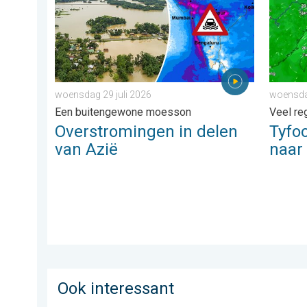
woensdag 29 juli 2026
woensda
Een buitengewone moesson
Veel re
Overstromingen in delen
Tyfo
van Azië
naar
Ook interessant