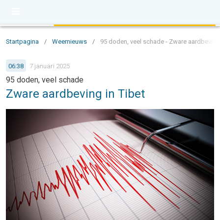
Startpagina
/
Weernieuws
/
95 doden, veel schade - Zware aardbeving 
06:38
7 januari 2025
95 doden, veel schade
Zware aardbeving in Tibet