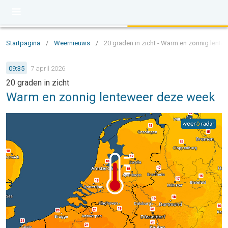
Startpagina
/
Weernieuws
/
20 graden in zicht - Warm en zonnig lent
09:35
7 april 2026
20 graden in zicht
Warm en zonnig lenteweer deze week