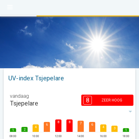
UV-index Tsjepelare
vandaag
8
ZEER HOOG
Tsjepelare
8
8
7
6
6
4
4
3
2
1
1
08:00
10:00
12:00
14:00
16:00
18:00