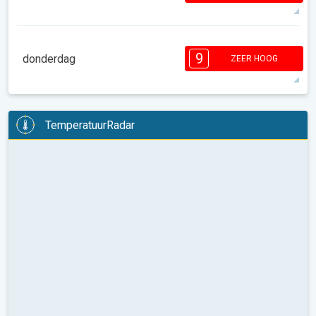
08:00
10:00
12:00
14:00
16:00
18:00
26°
14 u
06:25
20:26
max
9
9
8
7
6
5
4
3
9
donderdag
2
2
1
ZEER HOOG
08:00
10:00
12:00
14:00
16:00
18:00
27°
13 u
06:26
20:25
max
9
8
8
7
6
5
5
3
3
TemperatuurRadar
2
2
08:00
10:00
12:00
14:00
16:00
18:00
23°
12 u
06:27
20:24
max