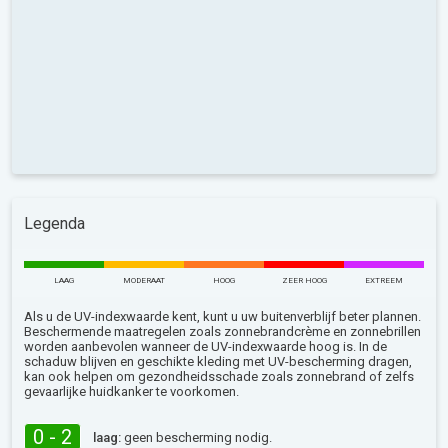
Legenda
LAAG
MODERAAT
HOOG
ZEER HOOG
EXTREEM
Als u de UV-indexwaarde kent, kunt u uw buitenverblijf beter plannen.
Beschermende maatregelen zoals zonnebrandcrème en zonnebrillen
worden aanbevolen wanneer de UV-indexwaarde hoog is. In de
schaduw blijven en geschikte kleding met UV-bescherming dragen,
kan ook helpen om gezondheidsschade zoals zonnebrand of zelfs
gevaarlijke huidkanker te voorkomen.
0 - 2
laag:
geen bescherming nodig.