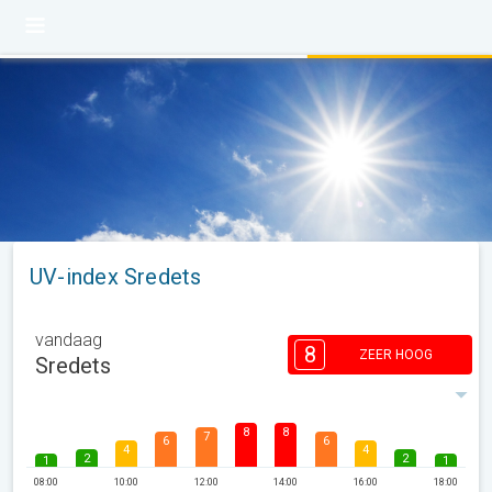
UV-index Sredets
vandaag
8
ZEER HOOG
Sredets
8
8
7
6
6
4
4
2
2
1
1
08:00
10:00
12:00
14:00
16:00
18:00