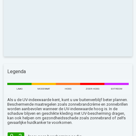
Legenda
LAAG
MODERAAT
HOOG
ZEER HOOG
EXTREEM
Als u de UV-indexwaarde kent, kunt u uw buitenverblijf beter plannen.
Beschermende maatregelen zoals zonnebrandcrème en zonnebrillen
worden aanbevolen wanneer de UV-indexwaarde hoog is. In de
schaduw blijven en geschikte kleding met UV-bescherming dragen,
kan ook helpen om gezondheidsschade zoals zonnebrand of zelfs
gevaarlijke huidkanker te voorkomen.