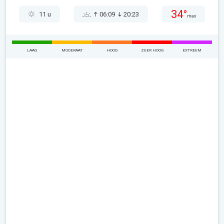
34°
11 u
06:09
20:23
max
LAAG
MODERAAT
HOOG
ZEER HOOG
EXTREEM