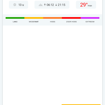
29°
13 u
06:12
21:15
max
LAAG
MODERAAT
HOOG
ZEER HOOG
EXTREEM