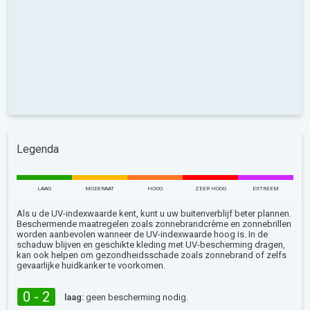
Legenda
LAAG
MODERAAT
HOOG
ZEER HOOG
EXTREEM
Als u de UV-indexwaarde kent, kunt u uw buitenverblijf beter plannen.
Beschermende maatregelen zoals zonnebrandcrème en zonnebrillen
worden aanbevolen wanneer de UV-indexwaarde hoog is. In de
schaduw blijven en geschikte kleding met UV-bescherming dragen,
kan ook helpen om gezondheidsschade zoals zonnebrand of zelfs
gevaarlijke huidkanker te voorkomen.
0 - 2
laag:
geen bescherming nodig.