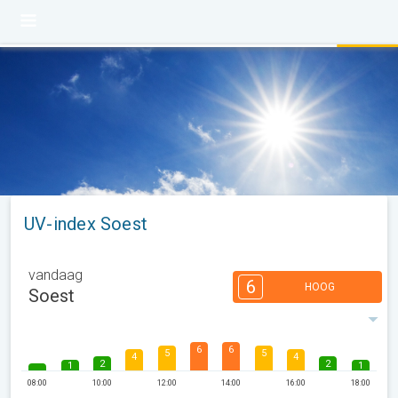
UV-index Soest
vandaag
6
HOOG
Soest
6
6
5
5
4
4
2
2
1
1
08:00
10:00
12:00
14:00
16:00
18:00