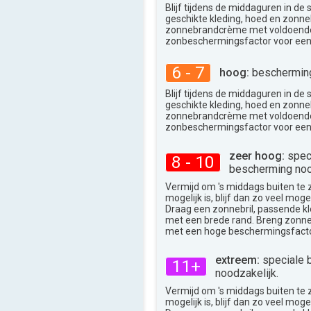
34°
max
Blijf tijdens de middaguren in de
geschikte kleding, hoed en zonneb
zonnebrandcrème met voldoend
zonbeschermingsfactor voor een
6 - 7
hoog:
bescherming
Blijf tijdens de middaguren in de
geschikte kleding, hoed en zonneb
zonnebrandcrème met voldoend
zonbeschermingsfactor voor een
zeer hoog:
spec
8 - 10
bescherming noo
Vermijd om 's middags buiten te zij
mogelijk is, blijf dan zo veel moge
Draag een zonnebril, passende k
met een brede rand. Breng zon
met een hoge beschermingsfacto
extreem:
speciale 
11+
noodzakelijk.
Vermijd om 's middags buiten te zij
mogelijk is, blijf dan zo veel moge