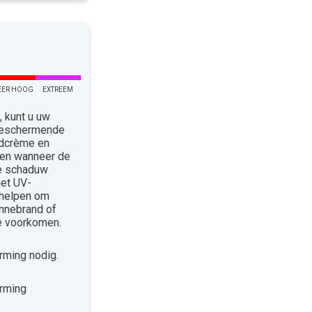
EER HOOG
EXTREEM
 kunt u uw
 Beschermende
ndcrème en
len wanneer de
de schaduw
met UV-
 helpen om
nnebrand of
te voorkomen.
ming nodig.
rming