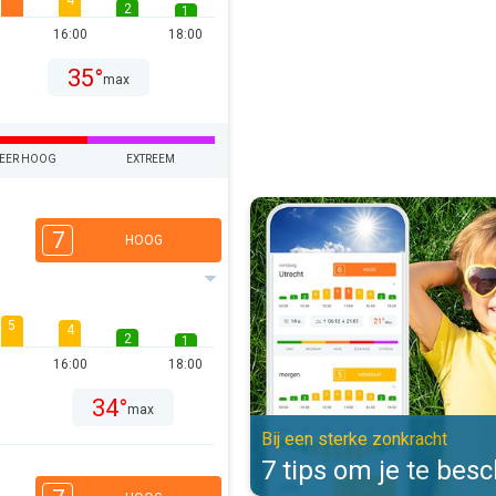
4
2
1
16:00
18:00
35°
max
EER HOOG
EXTREEM
7 tips om je te beschermen. Bij e
7
HOOG
5
4
2
1
16:00
18:00
34°
max
Bij een sterke zonkracht
7 tips om je te be