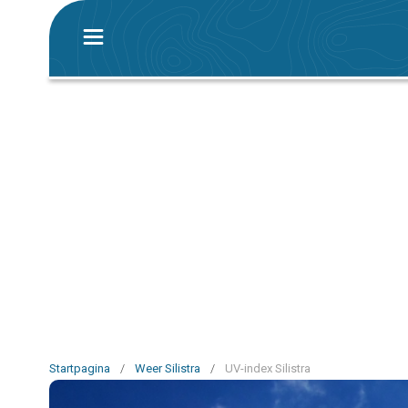
Startpagina
/
Weer Silistra
/
UV-index Silistra