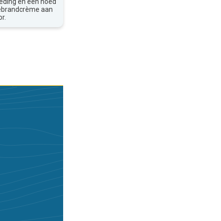
leding en een hoed
nebrandcrème aan
r.