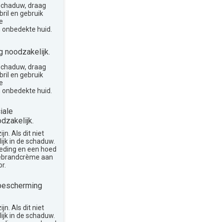
 schaduw, draag
ril en gebruik
e
 onbedekte huid.
 noodzakelijk.
 schaduw, draag
ril en gebruik
e
 onbedekte huid.
iale
dzakelijk.
n. Als dit niet
lijk in de schaduw.
leding en een hoed
nebrandcrème aan
r.
bescherming
n. Als dit niet
lijk in de schaduw.