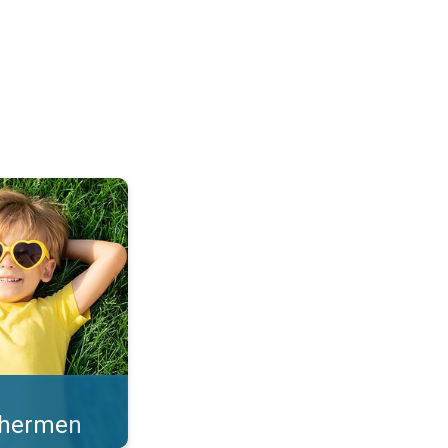
en sterke zonkracht. . .
schermen