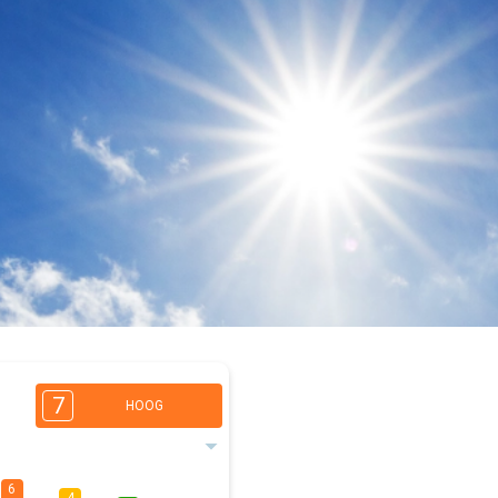
7
HOOG
6