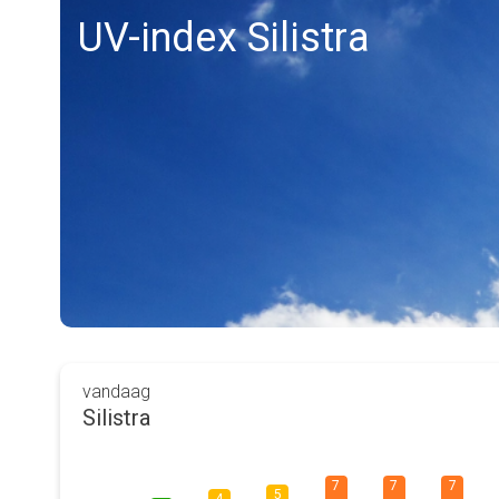
UV-index Silistra
vandaag
Silistra
7
7
7
5