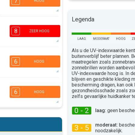
7
HOOG
Legenda
6
4
2
1
8
ZEER HOOG
16:00
18:00
LAAG
MODERAAT
HOOG
Z
32°
max
Als u de UV-indexwaarde kent,
6
buitenverblijf beter plannen.
4
2
1
6
maatregelen zoals zonnebra
HOOG
16:00
18:00
zonnebrillen worden aanbevo
UV-indexwaarde hoog is. In 
32°
blijven en geschikte kleding 
max
5
bescherming dragen, kan ook
4
2
1
gezondheidsschade zoals zo
6
HOOG
16:00
18:00
zelfs gevaarlijke huidkanker 
35°
max
0 - 2
laag:
geen bescher
5
4
2
1
moderaat:
besche
16:00
18:00
3 - 5
noodzakelijk.