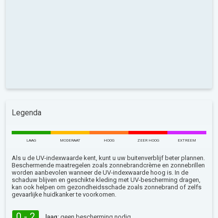
Legenda
LAAG
MODERAAT
HOOG
ZEER HOOG
EXTREEM
Als u de UV-indexwaarde kent, kunt u uw buitenverblijf beter plannen.
Beschermende maatregelen zoals zonnebrandcrème en zonnebrillen
worden aanbevolen wanneer de UV-indexwaarde hoog is. In de
schaduw blijven en geschikte kleding met UV-bescherming dragen,
kan ook helpen om gezondheidsschade zoals zonnebrand of zelfs
gevaarlijke huidkanker te voorkomen.
0 - 2
laag:
geen bescherming nodig.