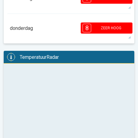
08:00
10:00
12:00
14:00
16:00
18:00
30°
13 u
06:29
20:33
max
8
8
7
7
6
5
3
3
2
2
8
1
donderdag
ZEER HOOG
08:00
10:00
12:00
14:00
16:00
18:00
31°
12 u
06:30
20:32
max
8
7
7
6
6
5
5
3
3
2
2
TemperatuurRadar
08:00
10:00
12:00
14:00
16:00
18:00
26°
10 u
06:31
20:30
max