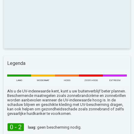
Legenda
LAAG
MODERAAT
HOOG
ZEER HOOG
EXTREEM
Als u de UV-indexwaarde kent, kunt u uw buitenverblijf beter plannen.
Beschermende maatregelen zoals zonnebrandcrème en zonnebrillen
worden aanbevolen wanneer de UV-indexwaarde hoog is. In de
schaduw blijven en geschikte kleding met UV-bescherming dragen,
kan ook helpen om gezondheidsschade zoals zonnebrand of zelfs
gevaarlijke huidkanker te voorkomen.
0 - 2
laag:
geen bescherming nodig.