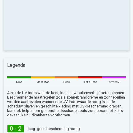
Legenda
LAAG
MODERAAT
HOOG
ZEER HOOG
EXTREEM
Als u de UV-indexwaarde kent, kunt u uw buitenverblijf beter plannen.
Beschermende maatregelen zoals zonnebrandcrème en zonnebrillen
worden aanbevolen wanneer de UV-indexwaarde hoog is. In de
schaduw blijven en geschikte kleding met UV-bescherming dragen,
kan ook helpen om gezondheidsschade zoals zonnebrand of zelfs
gevaarlijke huidkanker te voorkomen.
0 - 2
laag:
geen bescherming nodig.