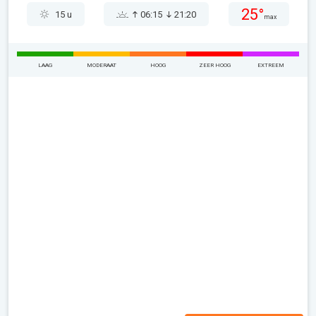
25°
15 u
06:15
21:20
max
LAAG
MODERAAT
HOOG
ZEER HOOG
EXTREEM