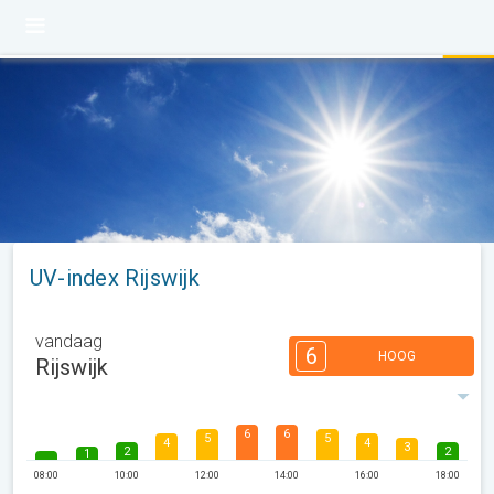
UV-index Rijswijk
vandaag
6
HOOG
Rijswijk
6
6
5
5
4
4
3
2
2
1
08:00
10:00
12:00
14:00
16:00
18:00