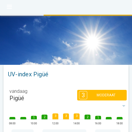
UV-index Pigüé
vandaag
3
MODERAAT
Pigüé
3
3
3
2
2
1
1
08:00
10:00
12:00
14:00
16:00
18:00