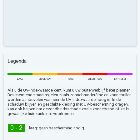
Legenda
LAAG
MODERAAT
HOOG
ZEER HOOG
EXTREEM
Als u de UV-indexwaarde kent, kunt u uw buitenverblijf beter plannen.
Beschermende maatregelen zoals zonnebrandcrème en zonnebrillen
worden aanbevolen wanneer de UV-indexwaarde hoog is. In de
schaduw blijven en geschikte kleding met UV-bescherming dragen,
kan ook helpen om gezondheidsschade zoals zonnebrand of zelfs
gevaarlijke huidkanker te voorkomen.
0 - 2
laag:
geen bescherming nodig.