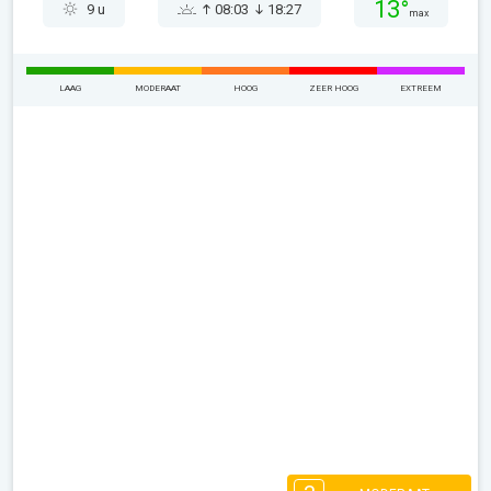
13°
9 u
08:03
18:27
max
LAAG
MODERAAT
HOOG
ZEER HOOG
EXTREEM