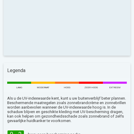
Legenda
LAAG
MODERAAT
HOOG
ZEER HOOG
EXTREEM
Als u de UV-indexwaarde kent, kunt u uw buitenverblijf beter plannen.
Beschermende maatregelen zoals zonnebrandcrème en zonnebrillen
worden aanbevolen wanneer de UV-indexwaarde hoog is. In de
schaduw blijven en geschikte kleding met UV-bescherming dragen,
kan ook helpen om gezondheidsschade zoals zonnebrand of zelfs
gevaarlijke huidkanker te voorkomen.