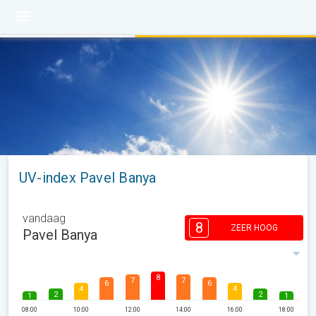
UV-index Pavel Banya
vandaag
8
ZEER HOOG
Pavel Banya
8
7
7
6
6
4
4
2
2
1
1
08:00
10:00
12:00
14:00
16:00
18:00