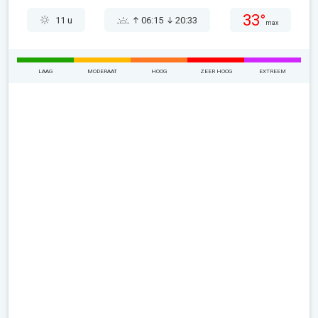
33°
11 u
06:15
20:33
max
LAAG
MODERAAT
HOOG
ZEER HOOG
EXTREEM