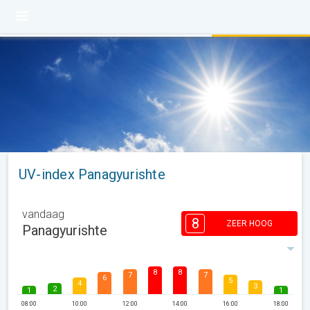
UV-index Panagyurishte
vandaag
8
ZEER HOOG
Panagyurishte
8
8
7
7
6
5
4
3
2
1
1
08:00
10:00
12:00
14:00
16:00
18:00