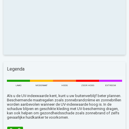
Legenda
LAAG
MODERAAT
HOOG
ZEER HOOG
EXTREEM
Als u de UV-indexwaarde kent, kunt u uw buitenverblijf beter plannen.
Beschermende maatregelen zoals zonnebrandcrème en zonnebrillen
worden aanbevolen wanneer de UV-indexwaarde hoog is. In de
schaduw blijven en geschikte kleding met UV-bescherming dragen,
kan ook helpen om gezondheidsschade zoals zonnebrand of zelfs
gevaarlijke huidkanker te voorkomen.