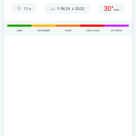
30°
11 u
06:24
20:32
max
LAAG
MODERAAT
HOOG
ZEER HOOG
EXTREEM