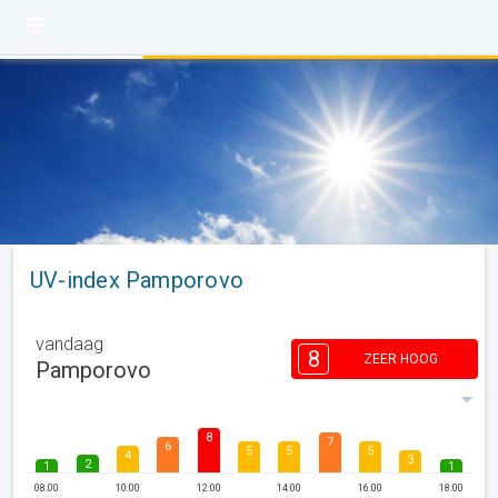
UV-index Pamporovo
vandaag
8
ZEER HOOG
Pamporovo
8
7
6
5
5
5
4
3
2
1
1
08:00
10:00
12:00
14:00
16:00
18:00