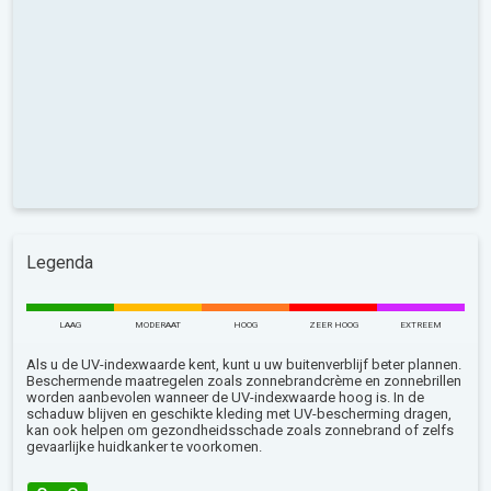
Legenda
LAAG
MODERAAT
HOOG
ZEER HOOG
EXTREEM
Als u de UV-indexwaarde kent, kunt u uw buitenverblijf beter plannen.
Beschermende maatregelen zoals zonnebrandcrème en zonnebrillen
worden aanbevolen wanneer de UV-indexwaarde hoog is. In de
schaduw blijven en geschikte kleding met UV-bescherming dragen,
kan ook helpen om gezondheidsschade zoals zonnebrand of zelfs
gevaarlijke huidkanker te voorkomen.