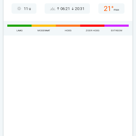
21°
11 u
06:21
20:31
max
LAAG
MODERAAT
HOOG
ZEER HOOG
EXTREEM