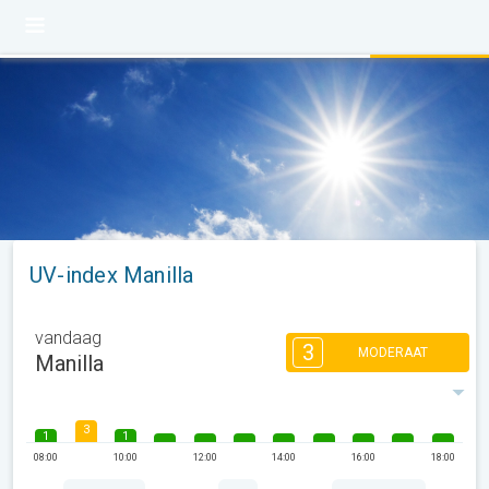
UV-index Manilla
vandaag
3
MODERAAT
Manilla
3
1
1
08:00
10:00
12:00
14:00
16:00
18:00