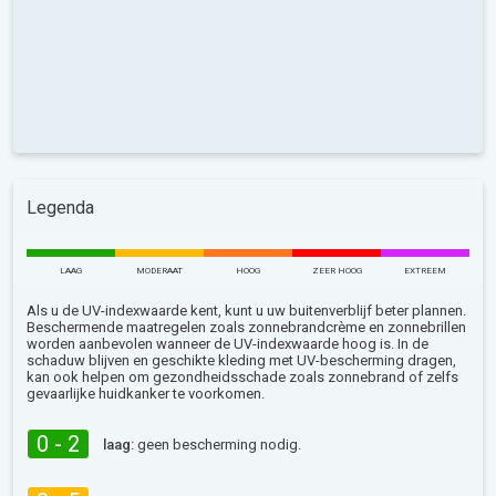
Legenda
LAAG
MODERAAT
HOOG
ZEER HOOG
EXTREEM
Als u de UV-indexwaarde kent, kunt u uw buitenverblijf beter plannen.
Beschermende maatregelen zoals zonnebrandcrème en zonnebrillen
worden aanbevolen wanneer de UV-indexwaarde hoog is. In de
schaduw blijven en geschikte kleding met UV-bescherming dragen,
kan ook helpen om gezondheidsschade zoals zonnebrand of zelfs
gevaarlijke huidkanker te voorkomen.
0 - 2
laag:
geen bescherming nodig.