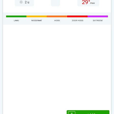
29°
2 u
max
LAAG
MODERAAT
HOOG
ZEER HOOG
EXTREEM