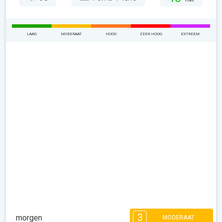
max
LAAG
MODERAAT
HOOG
ZEER HOOG
EXTREEM
3
morgen
MODERAAT