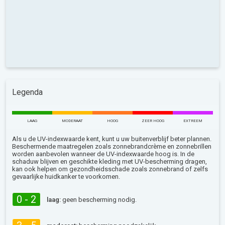
Legenda
LAAG
MODERAAT
HOOG
ZEER HOOG
EXTREEM
Als u de UV-indexwaarde kent, kunt u uw buitenverblijf beter plannen.
Beschermende maatregelen zoals zonnebrandcrème en zonnebrillen
worden aanbevolen wanneer de UV-indexwaarde hoog is. In de
schaduw blijven en geschikte kleding met UV-bescherming dragen,
kan ook helpen om gezondheidsschade zoals zonnebrand of zelfs
gevaarlijke huidkanker te voorkomen.
0 - 2
laag:
geen bescherming nodig.