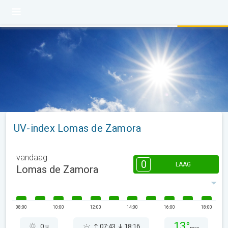
UV-index Lomas de Zamora
vandaag
0
LAAG
Lomas de Zamora
08:00
10:00
12:00
14:00
16:00
18:00
13°
0 u
07:43
18:16