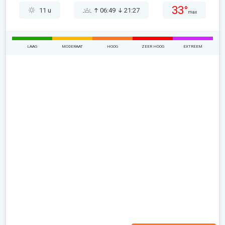
33°
11 u
06:49
21:27
max
LAAG
MODERAAT
HOOG
ZEER HOOG
EXTREEM