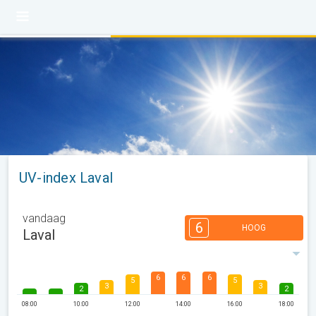
UV-index Laval
vandaag
6
HOOG
Laval
6
6
6
5
5
3
3
2
2
08:00
10:00
12:00
14:00
16:00
18:00