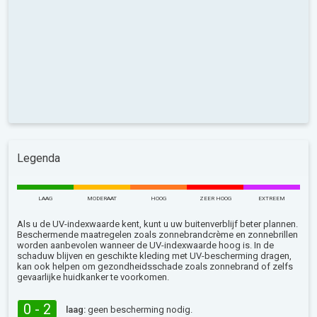
Legenda
LAAG
MODERAAT
HOOG
ZEER HOOG
EXTREEM
Als u de UV-indexwaarde kent, kunt u uw buitenverblijf beter plannen.
Beschermende maatregelen zoals zonnebrandcrème en zonnebrillen
worden aanbevolen wanneer de UV-indexwaarde hoog is. In de
schaduw blijven en geschikte kleding met UV-bescherming dragen,
kan ook helpen om gezondheidsschade zoals zonnebrand of zelfs
gevaarlijke huidkanker te voorkomen.
0 - 2
laag:
geen bescherming nodig.