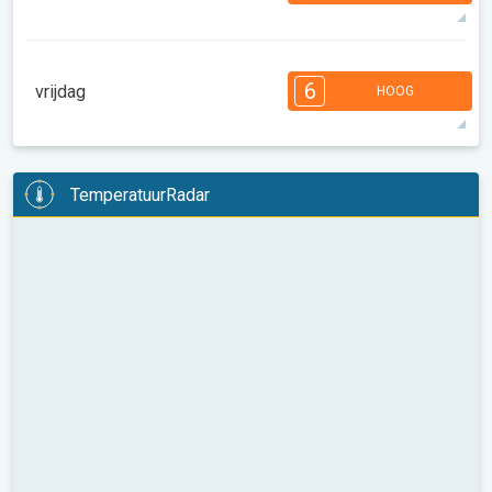
36°
14 u
06:53
21:22
max
7
6
6
5
5
3
3
2
2
1
6
vrijdag
HOOG
08:00
10:00
12:00
14:00
16:00
18:00
38°
14 u
06:54
21:20
max
6
6
5
5
5
4
3
3
2
2
1
TemperatuurRadar
08:00
10:00
12:00
14:00
16:00
18:00
34°
14 u
06:56
21:18
max