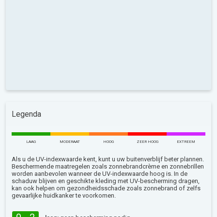
Legenda
LAAG
MODERAAT
HOOG
ZEER HOOG
EXTREEM
Als u de UV-indexwaarde kent, kunt u uw buitenverblijf beter plannen.
Beschermende maatregelen zoals zonnebrandcrème en zonnebrillen
worden aanbevolen wanneer de UV-indexwaarde hoog is. In de
schaduw blijven en geschikte kleding met UV-bescherming dragen,
kan ook helpen om gezondheidsschade zoals zonnebrand of zelfs
gevaarlijke huidkanker te voorkomen.