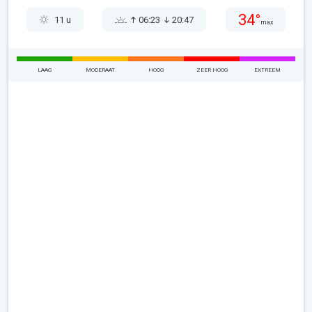
34°
11 u
06:23
20:47
max
LAAG
MODERAAT
HOOG
ZEER HOOG
EXTREEM