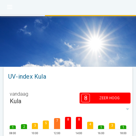
UV-index Kula
vandaag
8
ZEER HOOG
Kula
8
8
7
5
4
3
3
2
1
1
1
08:00
10:00
12:00
14:00
16:00
18:00