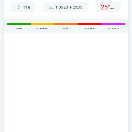
25°
11 u
06:20
20:35
max
LAAG
MODERAAT
HOOG
ZEER HOOG
EXTREEM