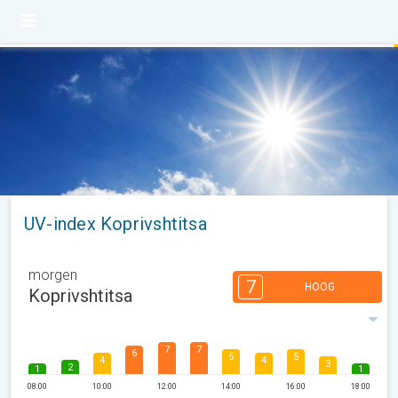
UV-index Koprivshtitsa
morgen
7
HOOG
Koprivshtitsa
7
7
6
5
5
4
4
3
2
1
1
08:00
10:00
12:00
14:00
16:00
18:00