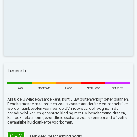
Legenda
LAAG
MODERAAT
HOOG
ZEER HOOG
EXTREEM
Als u de UV-indexwaarde kent, kunt u uw buitenverblijf beter plannen.
Beschermende maatregelen zoals zonnebrandcrème en zonnebrillen
worden aanbevolen wanneer de UV-indexwaarde hoog is. In de
schaduw blijven en geschikte kleding met UV-bescherming dragen,
kan ook helpen om gezondheidsschade zoals zonnebrand of zelfs
gevaarlijke huidkanker te voorkomen.
0 - 2
laag:
geen bescherming nodig.