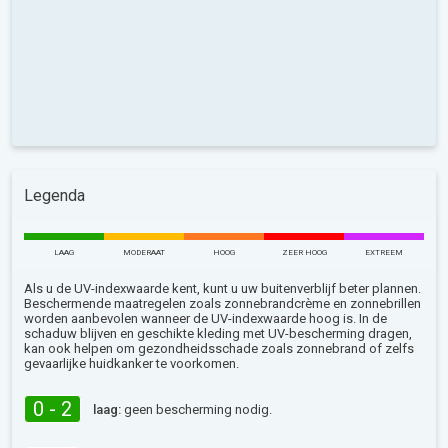
Legenda
LAAG
MODERAAT
HOOG
ZEER HOOG
EXTREEM
Als u de UV-indexwaarde kent, kunt u uw buitenverblijf beter plannen.
Beschermende maatregelen zoals zonnebrandcrème en zonnebrillen
worden aanbevolen wanneer de UV-indexwaarde hoog is. In de
schaduw blijven en geschikte kleding met UV-bescherming dragen,
kan ook helpen om gezondheidsschade zoals zonnebrand of zelfs
gevaarlijke huidkanker te voorkomen.
0 - 2
laag:
geen bescherming nodig.