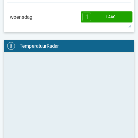
08:00
10:00
12:00
14:00
16:00
18:00
1
woensdag
LAAG
14°
0 u
07:14
18:18
max
1
1
1
08:00
10:00
12:00
14:00
16:00
18:00
TemperatuurRadar
23°
0 u
07:13
18:18
max