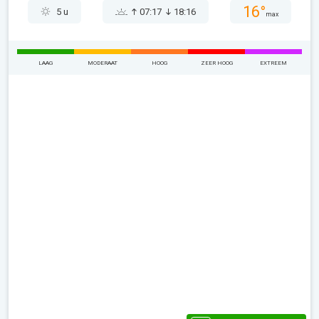
16°
5 u
07:17
18:16
max
LAAG
MODERAAT
HOOG
ZEER HOOG
EXTREEM