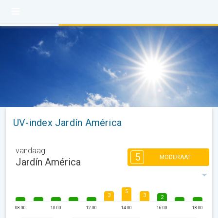
UV-index Jardín América
vandaag
5
MODERAAT
Jardín América
5
3
3
2
08:00
10:00
12:00
14:00
16:00
18:00