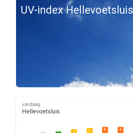
UV-index Hellevoetslui
vandaag
Hellevoetsluis
6
6
5
4