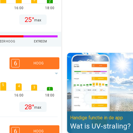
3
2
16:00
18:00
25°
max
EER HOOG
EXTREEM
Wat is UV-straling?. Handige func
6
HOOG
5
4
3
1
16:00
18:00
28°
max
Handige functie in de app
Wat is UV-straling?
6
HOOG