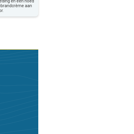
leding en een hoed
nebrandcrème aan
r.