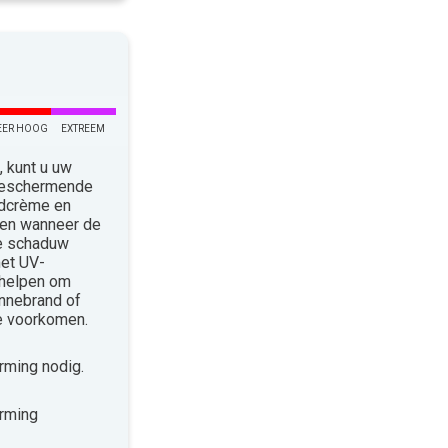
EER HOOG
EXTREEM
 kunt u uw
 Beschermende
ndcrème en
len wanneer de
de schaduw
met UV-
 helpen om
nnebrand of
te voorkomen.
ming nodig.
rming