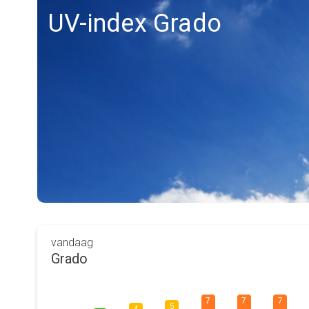
UV-index Grado
vandaag
Grado
7
7
7
5