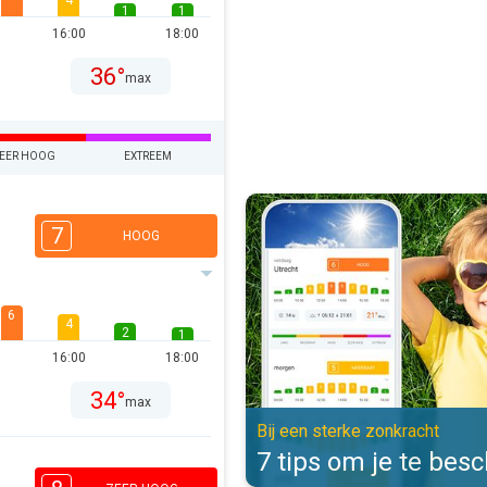
4
1
1
16:00
18:00
36°
max
EER HOOG
EXTREEM
7 tips om je te beschermen. Bij e
7
HOOG
6
4
2
1
16:00
18:00
34°
max
Bij een sterke zonkracht
7 tips om je te be