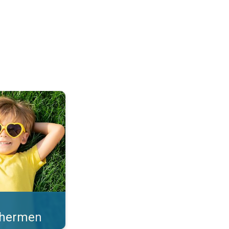
en sterke zonkracht. . .
schermen