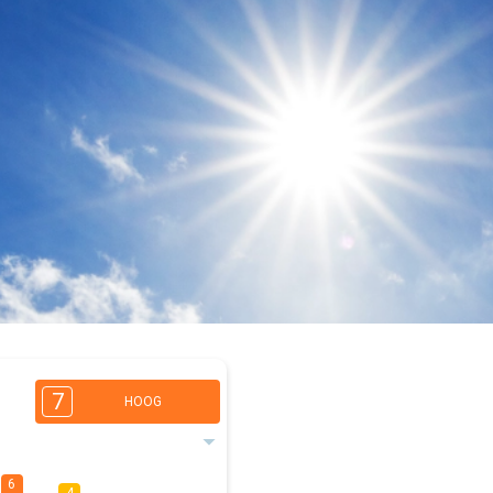
7
HOOG
6