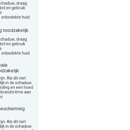
 schaduw, draag
ril en gebruik
e
 onbedekte huid.
 noodzakelijk.
 schaduw, draag
ril en gebruik
e
 onbedekte huid.
iale
dzakelijk.
n. Als dit niet
lijk in de schaduw.
leding en een hoed
nebrandcrème aan
r.
bescherming
n. Als dit niet
lijk in de schaduw.