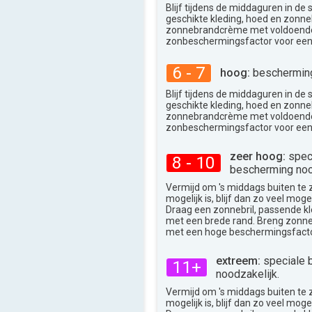
36°
max
Blijf tijdens de middaguren in de
geschikte kleding, hoed en zonneb
zonnebrandcrème met voldoend
zonbeschermingsfactor voor een
6 - 7
hoog:
bescherming
Blijf tijdens de middaguren in de
geschikte kleding, hoed en zonneb
zonnebrandcrème met voldoend
zonbeschermingsfactor voor een
zeer hoog:
spec
8 - 10
bescherming noo
Vermijd om 's middags buiten te zij
mogelijk is, blijf dan zo veel moge
Draag een zonnebril, passende k
met een brede rand. Breng zon
met een hoge beschermingsfacto
extreem:
speciale 
11+
noodzakelijk.
Vermijd om 's middags buiten te zij
mogelijk is, blijf dan zo veel moge