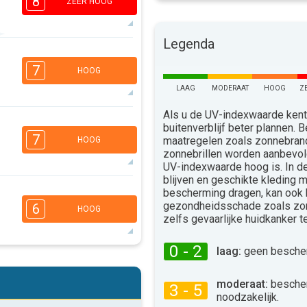
8
ZEER HOOG
Legenda
6
4
2
1
7
HOOG
16:00
18:00
LAAG
MODERAAT
HOOG
Z
35°
max
Als u de UV-indexwaarde kent,
6
buitenverblijf beter plannen.
4
2
1
7
maatregelen zoals zonnebra
HOOG
16:00
18:00
zonnebrillen worden aanbevo
UV-indexwaarde hoog is. In 
35°
max
blijven en geschikte kleding 
bescherming dragen, kan ook
5
3
2
1
gezondheidsschade zoals zo
6
HOOG
16:00
18:00
zelfs gevaarlijke huidkanker 
38°
max
0 - 2
laag:
geen bescher
5
4
2
1
moderaat:
besche
16:00
18:00
3 - 5
noodzakelijk.