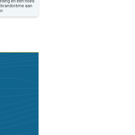
leding en een hoed
nebrandcrème aan
r.