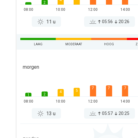
4
2
08:00
10:00
12:00
14:00
11 u
05:56
20:26
LAAG
MODERAAT
HOOG
Z
morgen
7
7
7
5
4
2
1
08:00
10:00
12:00
14:00
13 u
05:57
20:25