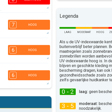
Legenda
5
3
2
1
7
HOOG
16:00
18:00
LAAG
MODERAAT
HOOG
Z
35°
max
Als u de UV-indexwaarde kent,
5
buitenverblijf beter plannen.
3
2
1
6
HOOG
maatregelen zoals zonnebra
16:00
18:00
zonnebrillen worden aanbevo
UV-indexwaarde hoog is. In 
36°
max
blijven en geschikte kleding 
5
bescherming dragen, kan ook
3
2
1
6
gezondheidsschade zoals zo
HOOG
16:00
18:00
zelfs gevaarlijke huidkanker 
34°
max
0 - 2
laag:
geen bescher
5
3
2
1
16:00
18:00
moderaat:
besche
3 - 5
noodzakelijk.