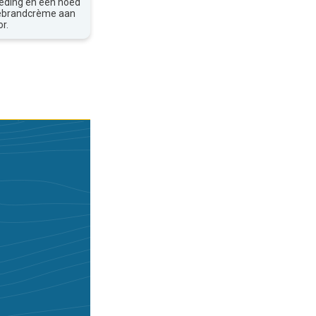
leding en een hoed
nebrandcrème aan
r.