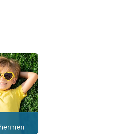
en sterke zonkracht. . .
schermen