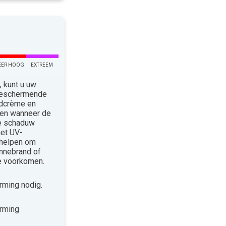
EER HOOG
EXTREEM
 kunt u uw
 Beschermende
ndcrème en
len wanneer de
de schaduw
met UV-
 helpen om
nnebrand of
te voorkomen.
ming nodig.
rming