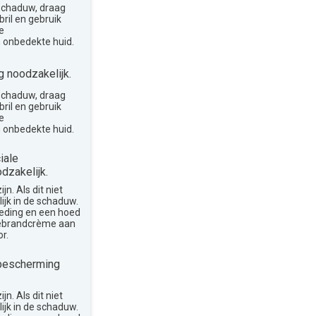
 schaduw, draag
ril en gebruik
e
 onbedekte huid.
 noodzakelijk.
 schaduw, draag
ril en gebruik
e
 onbedekte huid.
iale
dzakelijk.
n. Als dit niet
lijk in de schaduw.
leding en een hoed
nebrandcrème aan
r.
bescherming
n. Als dit niet
lijk in de schaduw.