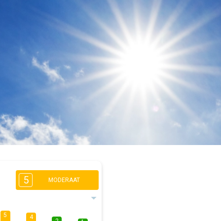
5
MODERAAT
5
4