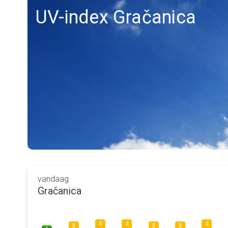
UV-index Gračanica
vandaag
Gračanica
4
4
4
3
3
3