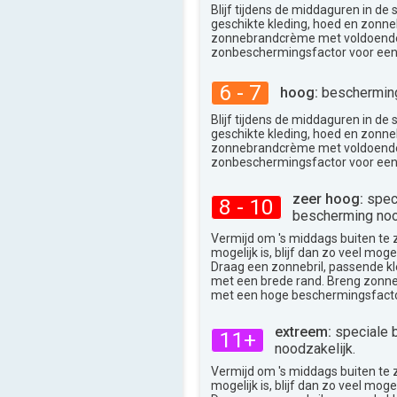
33°
max
Blijf tijdens de middaguren in de
geschikte kleding, hoed en zonneb
zonnebrandcrème met voldoend
zonbeschermingsfactor voor een
6 - 7
hoog:
bescherming
Blijf tijdens de middaguren in de
geschikte kleding, hoed en zonneb
zonnebrandcrème met voldoend
zonbeschermingsfactor voor een
zeer hoog:
spec
8 - 10
bescherming noo
Vermijd om 's middags buiten te zij
mogelijk is, blijf dan zo veel moge
Draag een zonnebril, passende k
met een brede rand. Breng zon
met een hoge beschermingsfacto
extreem:
speciale 
11+
noodzakelijk.
Vermijd om 's middags buiten te zij
mogelijk is, blijf dan zo veel moge