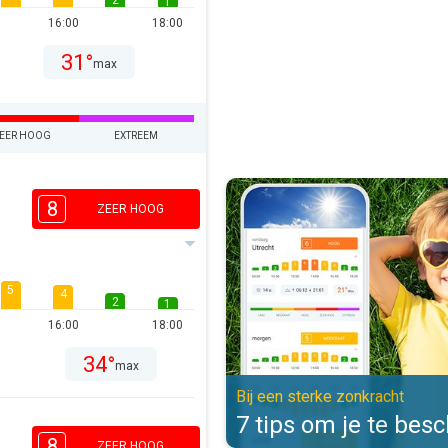
2
1
16:00
18:00
31°
max
EER HOOG
EXTREEM
7 tips om je te beschermen. Bij e
8
ZEER HOOG
5
4
2
1
16:00
18:00
34°
max
Bij een sterke zonkracht
7 tips om je te be
8
ZEER HOOG