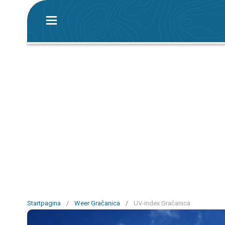
Startpagina
/
Weer Gračanica
/
UV-index Gračanica