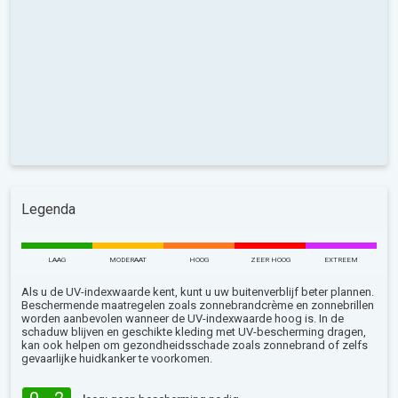
Legenda
LAAG
MODERAAT
HOOG
ZEER HOOG
EXTREEM
Als u de UV-indexwaarde kent, kunt u uw buitenverblijf beter plannen.
Beschermende maatregelen zoals zonnebrandcrème en zonnebrillen
worden aanbevolen wanneer de UV-indexwaarde hoog is. In de
schaduw blijven en geschikte kleding met UV-bescherming dragen,
kan ook helpen om gezondheidsschade zoals zonnebrand of zelfs
gevaarlijke huidkanker te voorkomen.