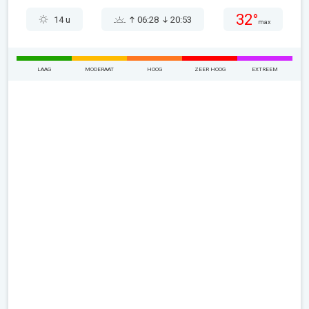
32°
14 u
06:28
20:53
max
LAAG
MODERAAT
HOOG
ZEER HOOG
EXTREEM