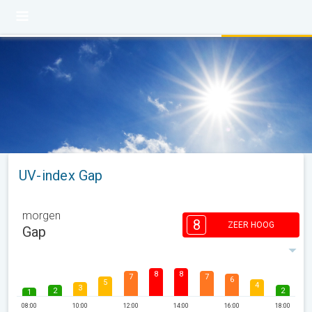
UV-index Gap
morgen
8
ZEER HOOG
Gap
8
8
7
7
6
5
4
3
2
2
1
08:00
10:00
12:00
14:00
16:00
18:00