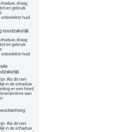
 schaduw, draag
ril en gebruik
e
 onbedekte huid.
 noodzakelijk.
 schaduw, draag
ril en gebruik
e
 onbedekte huid.
iale
dzakelijk.
n. Als dit niet
lijk in de schaduw.
leding en een hoed
nebrandcrème aan
r.
bescherming
n. Als dit niet
lijk in de schaduw.