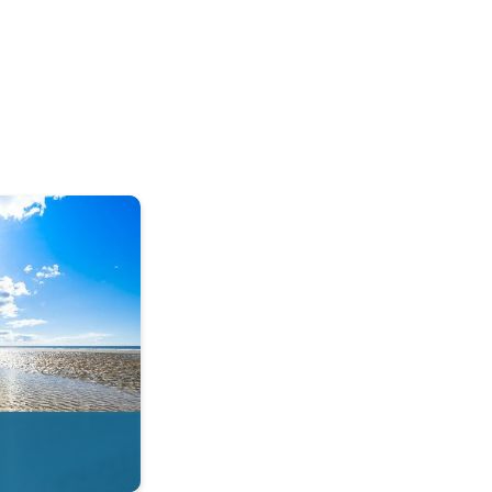
tie in de app. . .