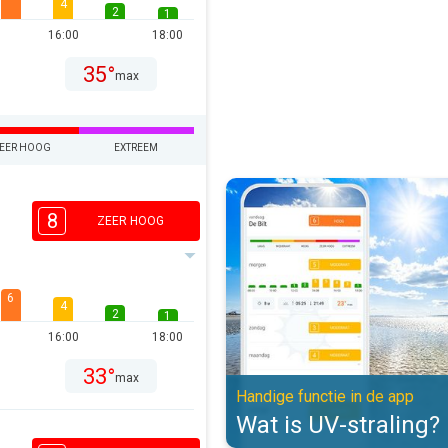
4
2
1
16:00
18:00
35°
max
EER HOOG
EXTREEM
Wat is UV-straling?. Handige func
8
ZEER HOOG
6
4
2
1
16:00
18:00
33°
max
Handige functie in de app
Wat is UV-straling?