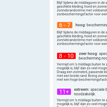
Blijf tijdens de middaguren in de
32°
max
geschikte kleding, hoed en zonneb
zonnebrandcrème met voldoend
zonbeschermingsfactor voor een
6 - 7
hoog:
bescherming
Blijf tijdens de middaguren in de
geschikte kleding, hoed en zonneb
zonnebrandcrème met voldoend
zonbeschermingsfactor voor een
zeer hoog:
spec
8 - 10
bescherming noo
Vermijd om 's middags buiten te zij
mogelijk is, blijf dan zo veel moge
Draag een zonnebril, passende k
met een brede rand. Breng zon
met een hoge beschermingsfacto
extreem:
speciale 
11+
noodzakelijk.
Vermijd om 's middags buiten te zij
mogelijk is, blijf dan zo veel moge