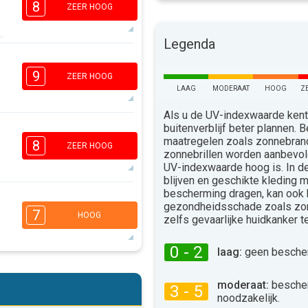
8
ZEER HOOG
Legenda
5
3
2
9
ZEER HOOG
16:00
18:00
LAAG
MODERAAT
HOOG
Z
31°
Als u de UV-indexwaarde kent,
max
buitenverblijf beter plannen.
6
4
maatregelen zoals zonnebra
8
2
1
ZEER HOOG
zonnebrillen worden aanbevo
16:00
18:00
UV-indexwaarde hoog is. In 
blijven en geschikte kleding 
32°
max
bescherming dragen, kan ook
5
4
gezondheidsschade zoals zo
2
1
7
HOOG
zelfs gevaarlijke huidkanker 
16:00
18:00
0 - 2
33°
laag:
geen bescher
max
5
4
2
1
moderaat:
besche
3 - 5
16:00
18:00
noodzakelijk.