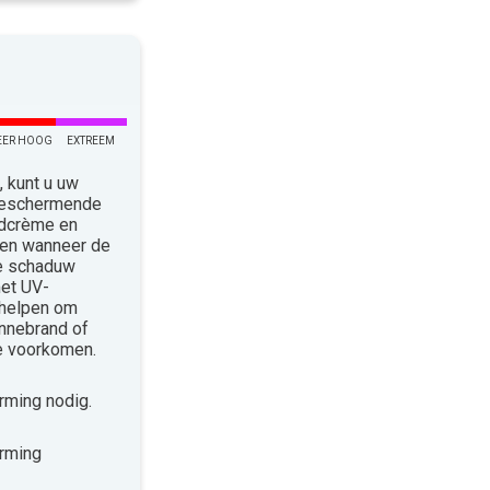
EER HOOG
EXTREEM
 kunt u uw
 Beschermende
ndcrème en
len wanneer de
de schaduw
met UV-
 helpen om
nnebrand of
te voorkomen.
ming nodig.
rming