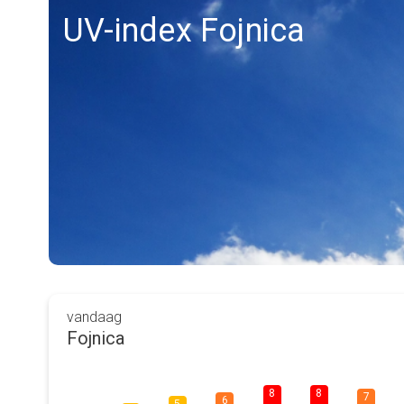
UV-index Fojnica
vandaag
Fojnica
8
8
7
6