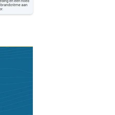
leding en een hoed
nebrandcrème aan
r.