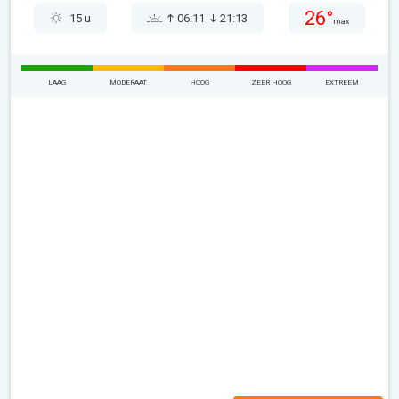
26°
15 u
06:11
21:13
max
LAAG
MODERAAT
HOOG
ZEER HOOG
EXTREEM