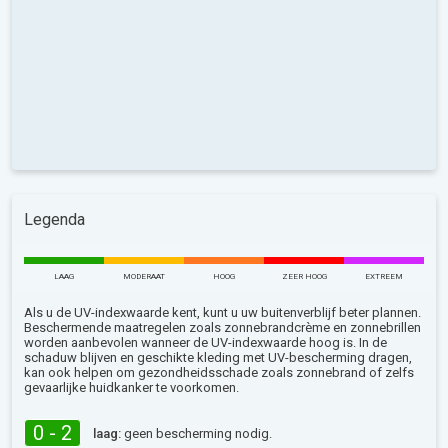
Legenda
LAAG
MODERAAT
HOOG
ZEER HOOG
EXTREEM
Als u de UV-indexwaarde kent, kunt u uw buitenverblijf beter plannen.
Beschermende maatregelen zoals zonnebrandcrème en zonnebrillen
worden aanbevolen wanneer de UV-indexwaarde hoog is. In de
schaduw blijven en geschikte kleding met UV-bescherming dragen,
kan ook helpen om gezondheidsschade zoals zonnebrand of zelfs
gevaarlijke huidkanker te voorkomen.
0 - 2
laag:
geen bescherming nodig.