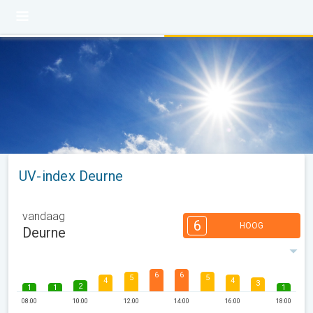
UV-index Deurne
vandaag
6
HOOG
Deurne
6
6
5
5
4
4
3
2
1
1
1
08:00
10:00
12:00
14:00
16:00
18:00