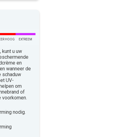
EER HOOG
EXTREEM
 kunt u uw
 Beschermende
ndcrème en
len wanneer de
de schaduw
met UV-
 helpen om
nnebrand of
te voorkomen.
ming nodig.
rming