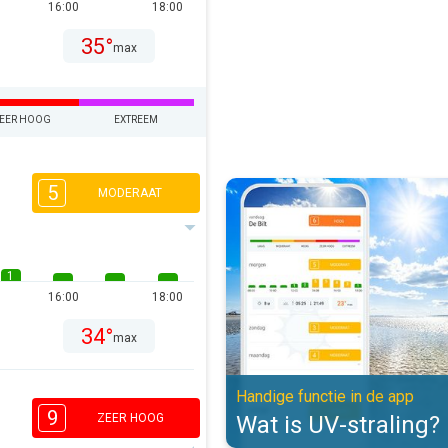
16:00
18:00
35°
max
EER HOOG
EXTREEM
Wat is UV-straling?. Handige func
5
MODERAAT
1
16:00
18:00
34°
max
Handige functie in de app
9
Wat is UV-straling?
ZEER HOOG