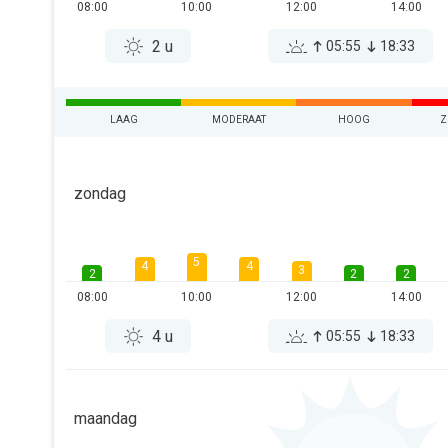
08:00
10:00
12:00
14:00
2 u
05:55
18:33
LAAG
MODERAAT
HOOG
Z
zondag
5
4
4
3
2
2
2
08:00
10:00
12:00
14:00
4 u
05:55
18:33
maandag