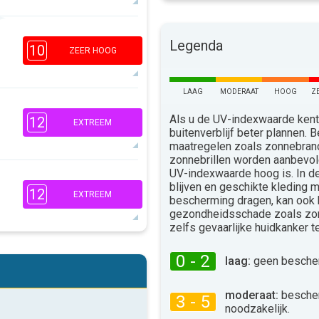
Legenda
10
1
1
ZEER HOOG
16:00
18:00
35°
LAAG
MODERAAT
HOOG
Z
max
Als u de UV-indexwaarde kent,
12
2
EXTREEM
1
buitenverblijf beter plannen.
16:00
18:00
maatregelen zoals zonnebra
zonnebrillen worden aanbevo
34°
max
UV-indexwaarde hoog is. In 
blijven en geschikte kleding 
6
12
EXTREEM
3
bescherming dragen, kan ook
1
gezondheidsschade zoals zo
16:00
18:00
zelfs gevaarlijke huidkanker 
34°
max
0 - 2
laag:
geen bescher
6
3
1
16:00
18:00
moderaat:
besche
3 - 5
noodzakelijk.
34°
max