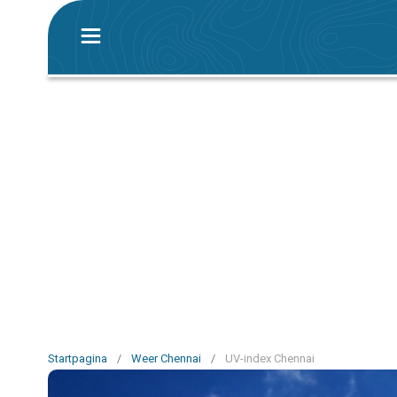
Startpagina
/
Weer Chennai
/
UV-index Chennai