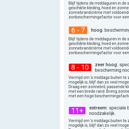
Blijf tijdens de middaguren in de
geschikte kleding, hoed en zonneb
zonnebrandcrème met voldoend
zonbeschermingsfactor voor een
6 - 7
hoog:
bescherming
Blijf tijdens de middaguren in de
geschikte kleding, hoed en zonneb
zonnebrandcrème met voldoend
zonbeschermingsfactor voor een
zeer hoog:
spec
8 - 10
bescherming noo
Vermijd om 's middags buiten te zij
mogelijk is, blijf dan zo veel moge
Draag een zonnebril, passende k
met een brede rand. Breng zon
met een hoge beschermingsfacto
extreem:
speciale 
11+
noodzakelijk.
Vermijd om 's middags buiten te zij
mogelijk is, blijf dan zo veel moge