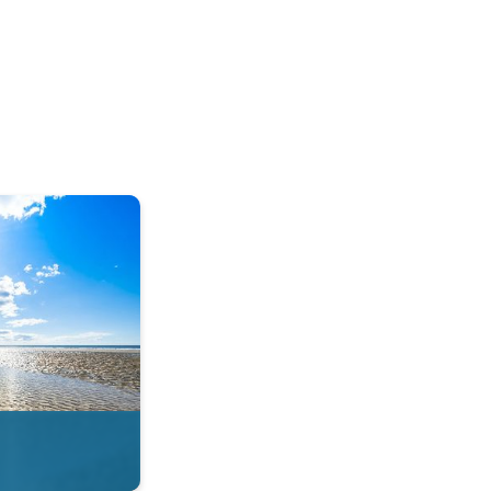
tie in de app. . .