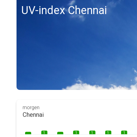
UV-index Chennai
morgen
Chennai
1
1
1
1
1