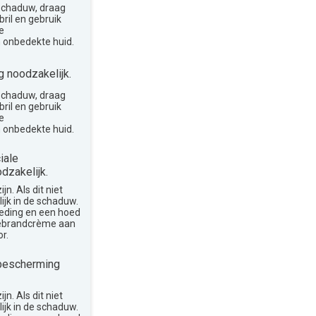
 schaduw, draag
ril en gebruik
e
 onbedekte huid.
 noodzakelijk.
 schaduw, draag
ril en gebruik
e
 onbedekte huid.
iale
dzakelijk.
n. Als dit niet
lijk in de schaduw.
leding en een hoed
nebrandcrème aan
r.
bescherming
n. Als dit niet
lijk in de schaduw.