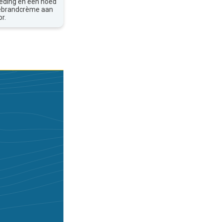
leding en een hoed
nebrandcrème aan
r.