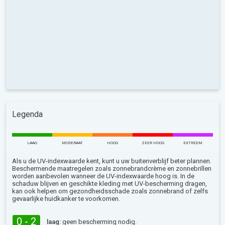
Legenda
LAAG
MODERAAT
HOOG
ZEER HOOG
EXTREEM
Als u de UV-indexwaarde kent, kunt u uw buitenverblijf beter plannen.
Beschermende maatregelen zoals zonnebrandcrème en zonnebrillen
worden aanbevolen wanneer de UV-indexwaarde hoog is. In de
schaduw blijven en geschikte kleding met UV-bescherming dragen,
kan ook helpen om gezondheidsschade zoals zonnebrand of zelfs
gevaarlijke huidkanker te voorkomen.
0 - 2
laag:
geen bescherming nodig.