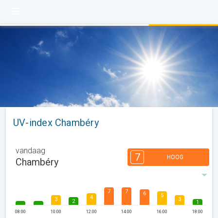
UV-index Chambéry
vandaag
7
HOOG
Chambéry
7
7
6
5
4
3
3
2
1
08:00
10:00
12:00
14:00
16:00
18:00