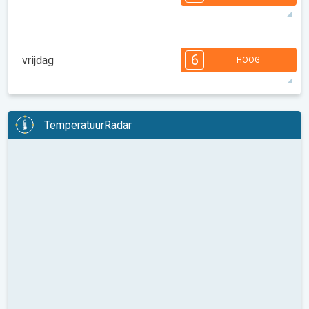
08:00
10:00
12:00
14:00
16:00
18:00
35°
12 u
06:33
20:49
max
7
7
6
6
5
5
3
3
1
1
6
vrijdag
HOOG
08:00
10:00
12:00
14:00
16:00
18:00
36°
12 u
06:34
20:47
max
6
6
6
6
5
4
4
3
2
2
1
TemperatuurRadar
08:00
10:00
12:00
14:00
16:00
18:00
36°
12 u
06:35
20:45
max