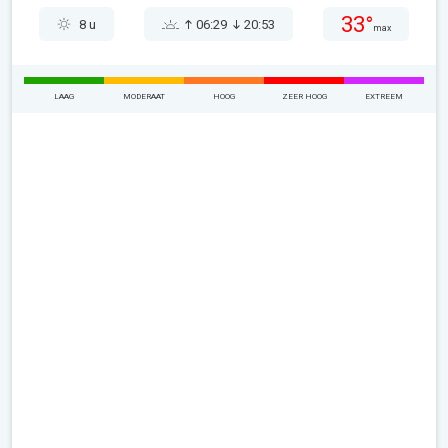
33°
8 u
06:29
20:53
max
LAAG
MODERAAT
HOOG
ZEER HOOG
EXTREEM