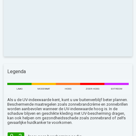
Legenda
LAAG
MODERAAT
HOOG
ZEER HOOG
EXTREEM
Als u de UV-indexwaarde kent, kunt u uw buitenverblijf beter plannen.
Beschermende maatregelen zoals zonnebrandcrème en zonnebrillen
worden aanbevolen wanneer de UV-indexwaarde hoog is. In de
schaduw blijven en geschikte kleding met UV-bescherming dragen,
kan ook helpen om gezondheidsschade zoals zonnebrand of zelfs
gevaarlijke huidkanker te voorkomen.