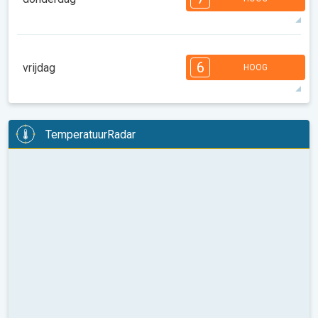
08:00
10:00
12:00
14:00
16:00
18:00
33°
13 u
05:49
20:02
max
7
7
6
6
5
4
3
2
2
1
1
6
vrijdag
HOOG
08:00
10:00
12:00
14:00
16:00
18:00
32°
14 u
05:50
20:00
max
6
6
6
6
5
5
3
3
2
2
1
TemperatuurRadar
08:00
10:00
12:00
14:00
16:00
18:00
32°
13 u
05:51
19:58
max