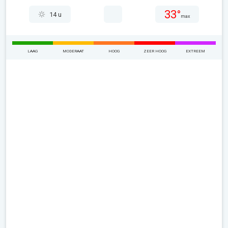
33°
14 u
max
LAAG
MODERAAT
HOOG
ZEER HOOG
EXTREEM