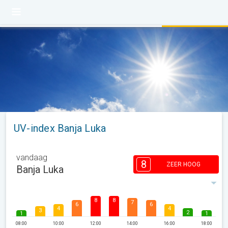
UV-index Banja Luka
vandaag
8
ZEER HOOG
Banja Luka
8
8
7
6
6
4
4
3
2
1
1
08:00
10:00
12:00
14:00
16:00
18:00