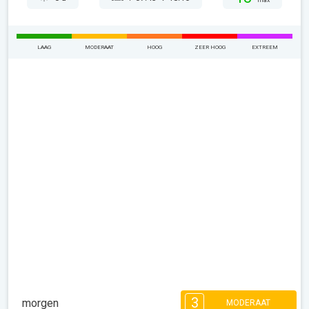
max
LAAG
MODERAAT
HOOG
ZEER HOOG
EXTREEM
3
morgen
MODERAAT