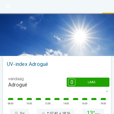
UV-index Adrogué
vandaag
0
LAAG
Adrogué
08:00
10:00
12:00
14:00
16:00
18:00
13°
0 u
07:43
18:16