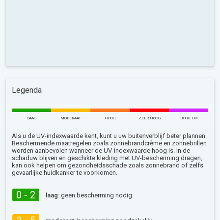
Legenda
LAAG
MODERAAT
HOOG
ZEER HOOG
EXTREEM
Als u de UV-indexwaarde kent, kunt u uw buitenverblijf beter plannen.
Beschermende maatregelen zoals zonnebrandcrème en zonnebrillen
worden aanbevolen wanneer de UV-indexwaarde hoog is. In de
schaduw blijven en geschikte kleding met UV-bescherming dragen,
kan ook helpen om gezondheidsschade zoals zonnebrand of zelfs
gevaarlijke huidkanker te voorkomen.
0 - 2
laag:
geen bescherming nodig.