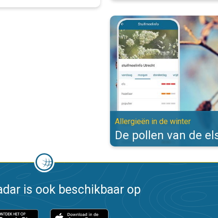
De pollen van de els zijn actief. 
Allergieën in de winter
De pollen van de els
dar is ook beschikbaar op