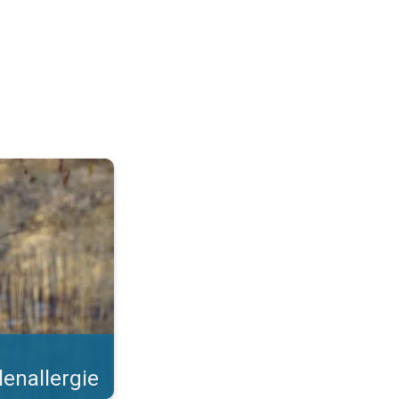
 Steeds meer bomen bloeien. . .
lenallergie