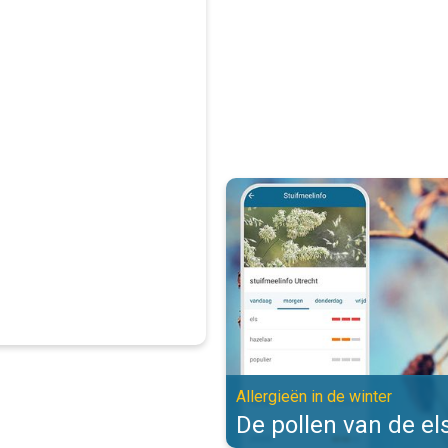
De pollen van de els zijn actief. 
Allergieën in de winter
De pollen van de els