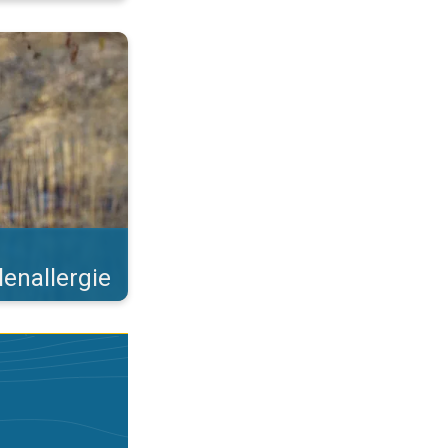
 Steeds meer bomen bloeien. . .
lenallergie