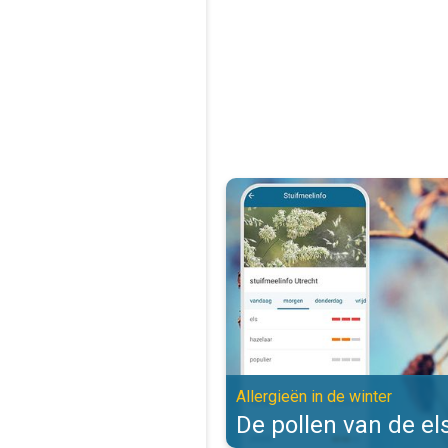
De pollen van de els zijn actief. 
Allergieën in de winter
De pollen van de els