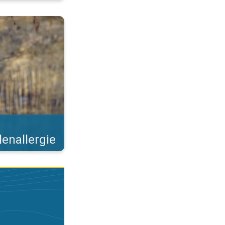
 Steeds meer bomen bloeien. . .
lenallergie