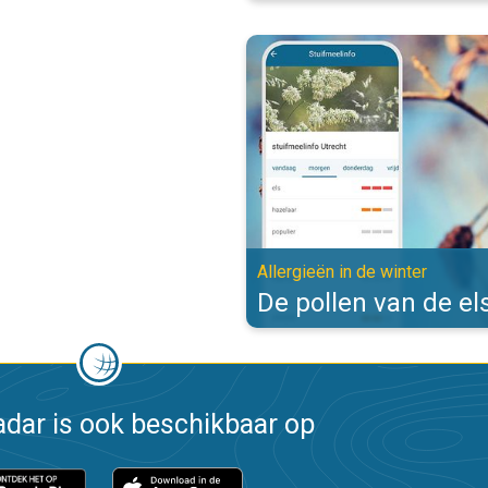
De pollen van de els zijn actief. 
Allergieën in de winter
De pollen van de els
dar is ook beschikbaar op