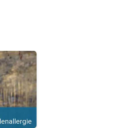
 Steeds meer bomen bloeien. . .
lenallergie