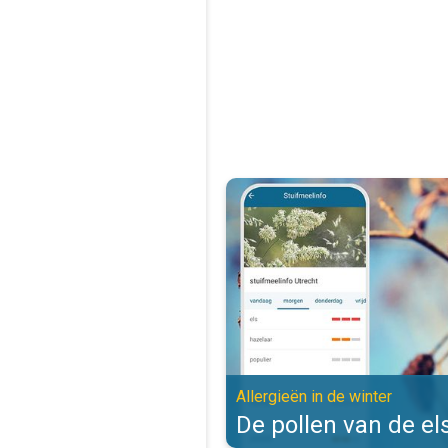
De pollen van de els zijn actief. 
Allergieën in de winter
De pollen van de els