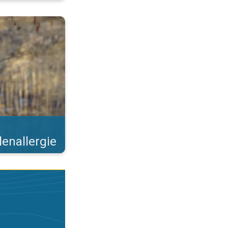
 Steeds meer bomen bloeien. . .
lenallergie