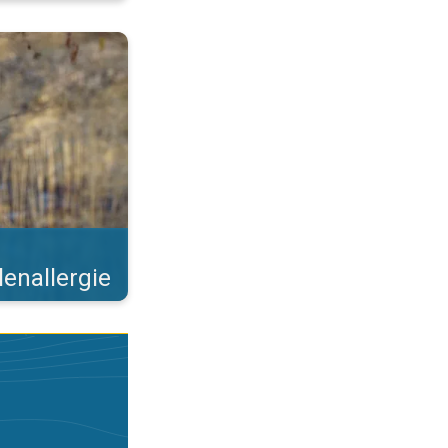
 Steeds meer bomen bloeien. . .
lenallergie