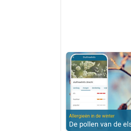
De pollen van de els zijn actief. 
Allergieën in de winter
De pollen van de els