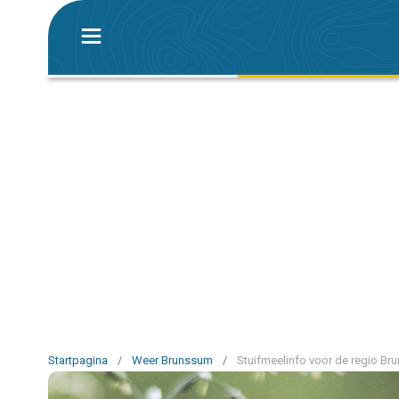
Startpagina
/
Weer Brunssum
/
Stuifmeelinfo voor de regio B