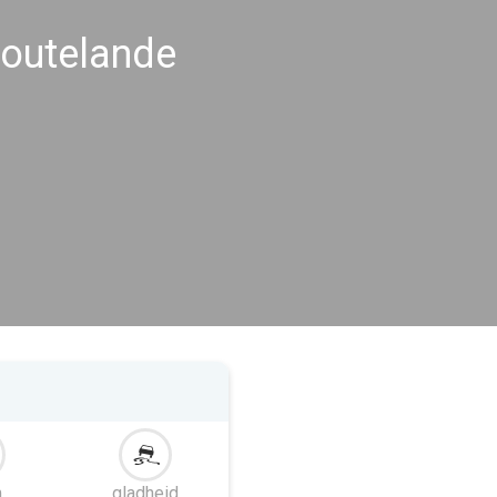
outelande
m
gladheid