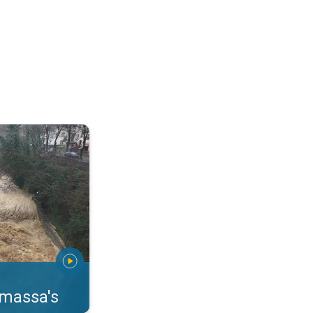
erstromingen Toscane. . .
rmassa's