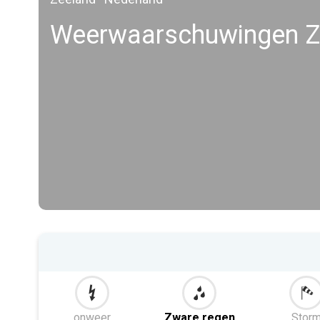
Weerwaarschuwingen Z
onweer
Zware regen
Stor