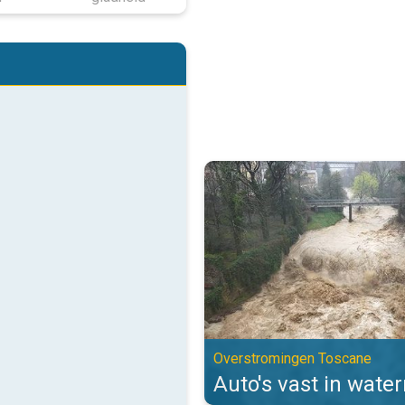
Auto's vast in watermassa's. Ov
Overstromingen Toscane
Auto's vast in wate