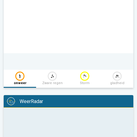
onweer
Zware regen
Storm
gladheid
WeerRadar