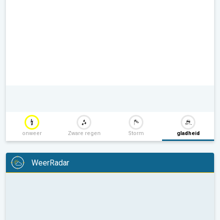
onweer
Zware regen
Storm
gladheid
WeerRadar