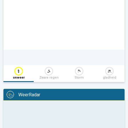
onweer
Zware regen
Storm
gladheid
WeerRadar