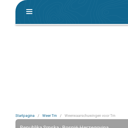
Startpagina
/
Weer Trn
/
Weerwaarschuwingen voor Trn
Republika Srpska · Bosnië-Herzegovina