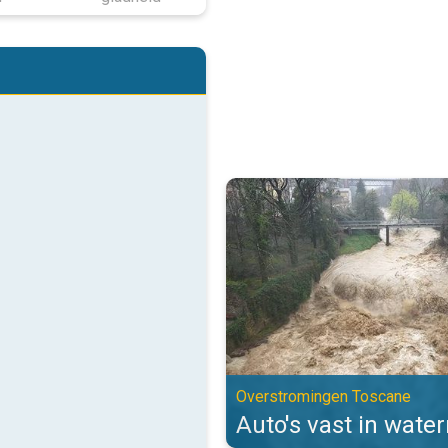
Auto's vast in watermassa's. Ov
Overstromingen Toscane
Auto's vast in wate