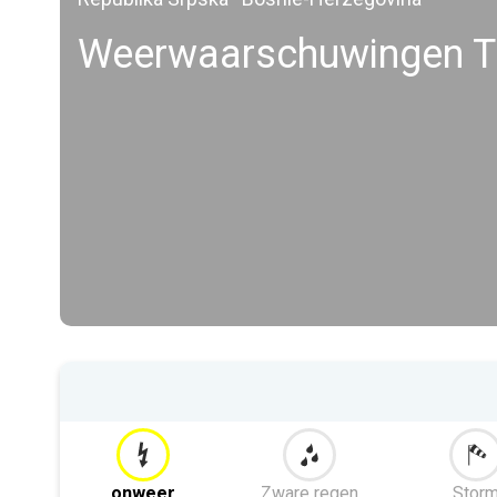
Weerwaarschuwingen T
onweer
Zware regen
Stor