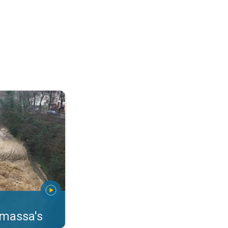
erstromingen Toscane. . .
rmassa's