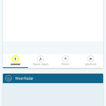
onweer
Zware regen
Storm
gladheid
WeerRadar