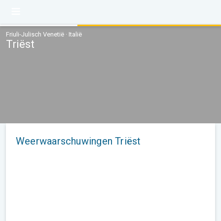
Friuli-Julisch Venetië · Italië
Triëst
Weerwaarschuwingen Triëst