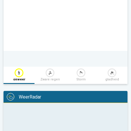
onweer
Zware regen
Storm
gladheid
WeerRadar