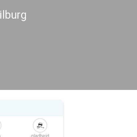
lburg
m
gladheid