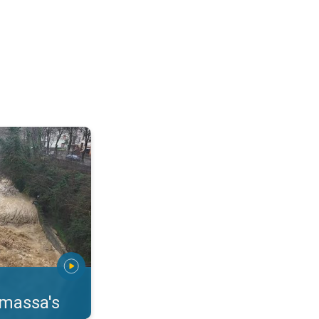
erstromingen Toscane. . .
rmassa's