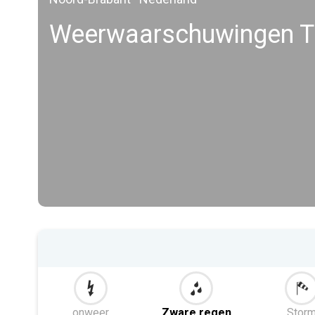
Weerwaarschuwingen Ti
onweer
Zware regen
Stor