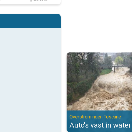
Auto's vast in watermassa's. Ov
Overstromingen Toscane
Auto's vast in wate