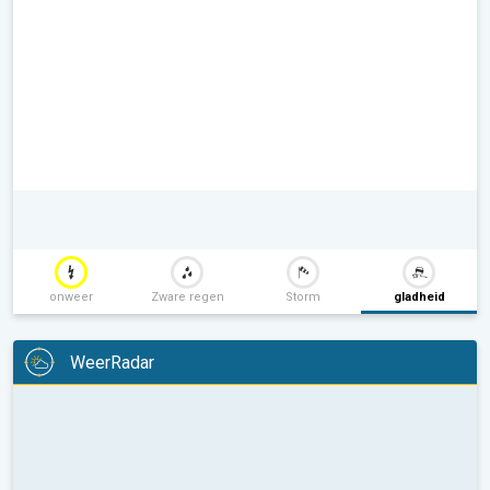
onweer
Zware regen
Storm
gladheid
WeerRadar