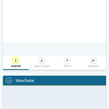
onweer
Zware regen
Storm
gladheid
WeerRadar