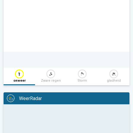
onweer
Zware regen
Storm
gladheid
WeerRadar