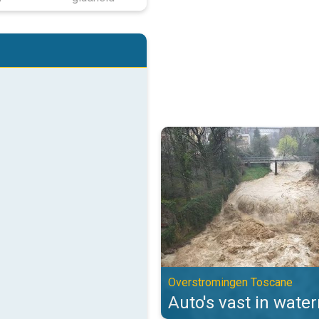
Auto's vast in watermassa's. Ov
Overstromingen Toscane
Auto's vast in wate