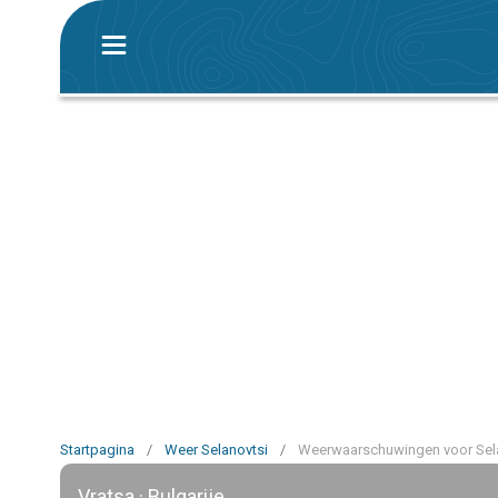
Startpagina
/
Weer Selanovtsi
/
Weerwaarschuwingen voor Sel
Vratsa · Bulgarije