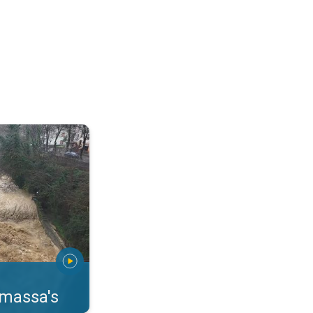
erstromingen Toscane. . .
rmassa's