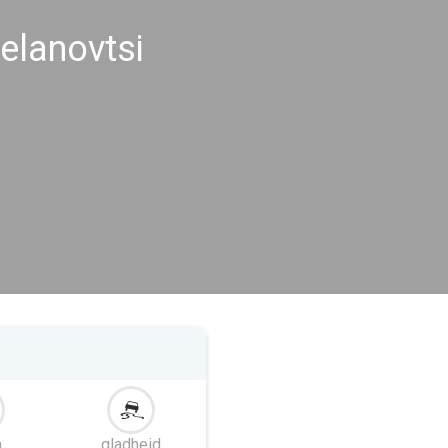
lanovtsi
m
gladheid