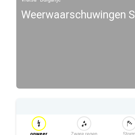
Weerwaarschuwingen Se
onweer
Zware regen
Stor